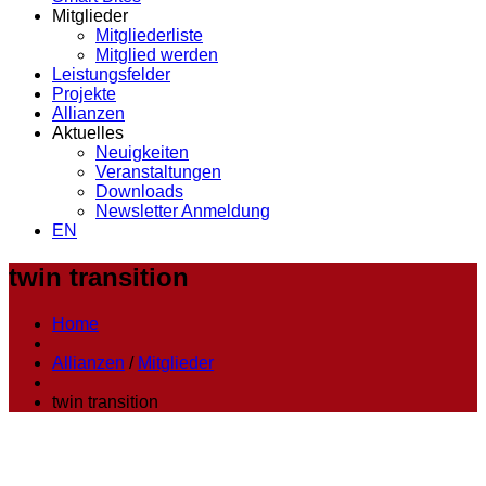
Mitglieder
Mitgliederliste
Mitglied werden
Leistungsfelder
Projekte
Allianzen
Aktuelles
Neuigkeiten
Veranstaltungen
Downloads
Newsletter Anmeldung
EN
twin transition
Home
Allianzen
/
Mitglieder
twin transition