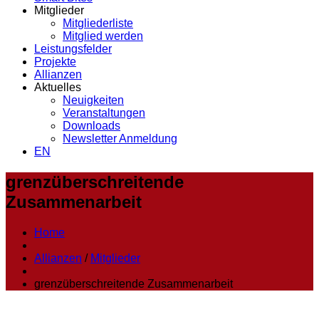
Mitglieder
Mitgliederliste
Mitglied werden
Leistungsfelder
Projekte
Allianzen
Aktuelles
Neuigkeiten
Veranstaltungen
Downloads
Newsletter Anmeldung
EN
grenzüberschreitende
Zusammenarbeit
Home
Allianzen
/
Mitglieder
grenzüberschreitende Zusammenarbeit