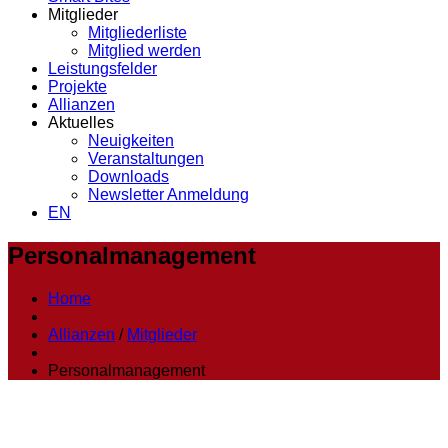
Mitglieder
Mitgliederliste
Mitglied werden
Leistungsfelder
Projekte
Allianzen
Aktuelles
Neuigkeiten
Veranstaltungen
Downloads
Newsletter Anmeldung
EN
Personalmanagement
Home
Allianzen
/
Mitglieder
Personalmanagement